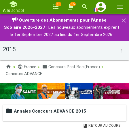
10
16
Basc
Allo
School
la
×
Ouverture des Abonnements pour l'Année
navi
Scolaire 2026-2027
: Les nouveaux abonnements expirent
le 1er Septembre 2027 au lieu du 1er Septembre 2026.
2015
France
Concours Post-Bac (France)
Concours ADVANCE
Annales Concours ADVANCE 2015
RETOUR AU COURS