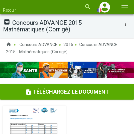
Basc
Retour
la
Concours ADVANCE 2015 -
navi
Mathématiques (Corrigé)
Concours ADVANCE
2015
Concours ADVANCE
2015 - Mathématiques (Corrigé)
TÉLÉCHARGEZ LE DOCUMENT