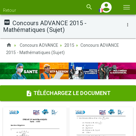
Basc
Retour
la
Concours ADVANCE 2015 -
navi
Mathématiques (Sujet)
Concours ADVANCE
2015
Concours ADVANCE
2015 - Mathématiques (Sujet)
TÉLÉCHARGEZ LE DOCUMENT