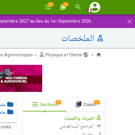
30
12
×
eptembre 2027 au lieu du 1er Septembre 2026.
الملخصات
es Agronomiques
Physique et Chimie
Maroc
30
12
Cours
Sections
ملخ
ملخ
الفيزياء والكيمياء
البرنامج البيداغوجي
COURS
مقدمة