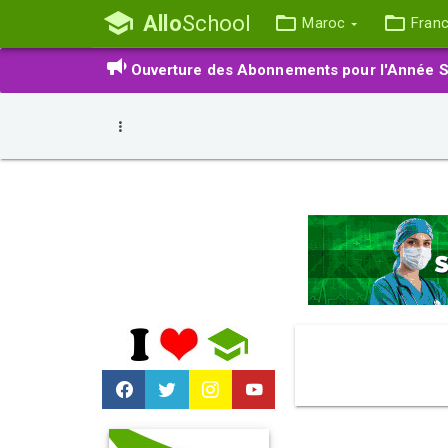
Allo
School
Maroc
Fran
Ouverture des Abonnements pour l'Année S