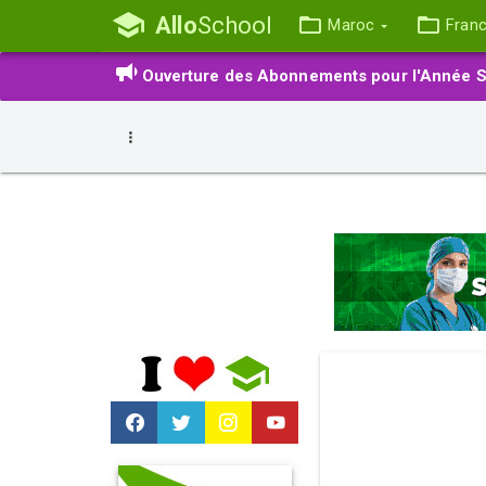
Allo
School
Maroc
Fran
Ouverture des Abonnements pour l'Année S