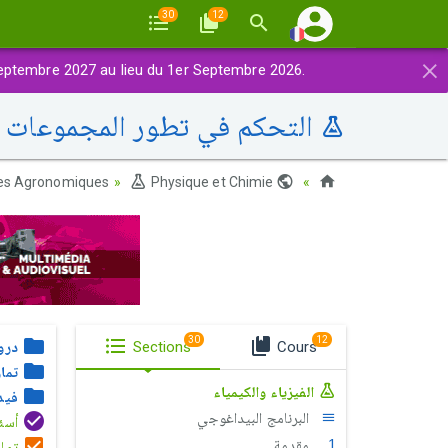
30
12
×
eptembre 2027 au lieu du 1er Septembre 2026.
التحكم في تطور المجموعات ال
es Agronomiques
Physique et Chimie
Maroc
30
12
Cours
Sections
درو
تما
الفيزياء والكيمياء
فيد
البرنامج البيداغوجي
أسئلة الإخ
مقدمة
تمار