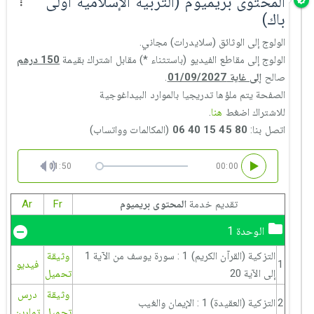
المحتوى بريميوم (التربية الإسلامية أولى
باك)
الولوج إلى الوثائق (سلايدرات) مجاني.
الولوج إلى مقاطع الفيديو (باستثناء *) مقابل اشتراك بقيمة
150 درهم
صالح
إلى غاية 01/09/2027
.
الصفحة يتم ملؤها تدريجيا بالموارد البيداغوجية
للاشتراك اضغط
هنا
.
اتصل بنا:
80 45 15 40 06
(المكالمات وواتساب)
01:50
00:00
تقديم خدمة
المحتوى بريميوم
Fr
Ar
الوحدة 1
التزكية (القرآن الكريم) 1 : سورة يوسف من الآية 1
وثيقة
1
فيديو
إلى الآية 20
تحميل
وثيقة
درس
2
التزكية (العقيدة) 1 : الإيمان والغيب
تحميل
تمارين