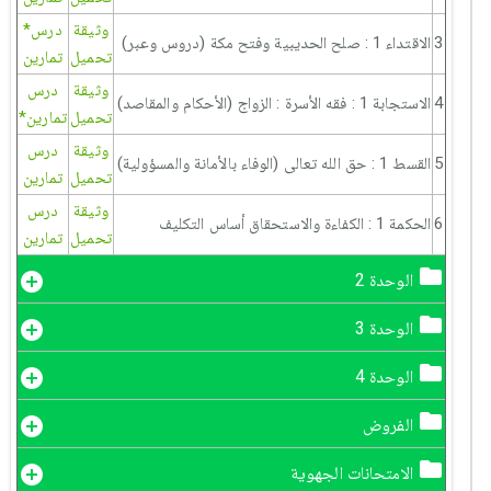
وثيقة
درس*
3
الاقتداء 1 : صلح الحديبية وفتح مكة (دروس وعبر)
تحميل
تمارين
وثيقة
درس
4
الاستجابة 1 : فقه الأسرة : الزواج (الأحكام والمقاصد)
تحميل
تمارين*
وثيقة
درس
5
القسط 1 : حق الله تعالى (الوفاء بالأمانة والمسؤولية)
تحميل
تمارين
وثيقة
درس
6
الحكمة 1 : الكفاءة والاستحقاق أساس التكليف
تحميل
تمارين
الوحدة 2
الوحدة 3
الوحدة 4
الفروض
الامتحانات الجهوية