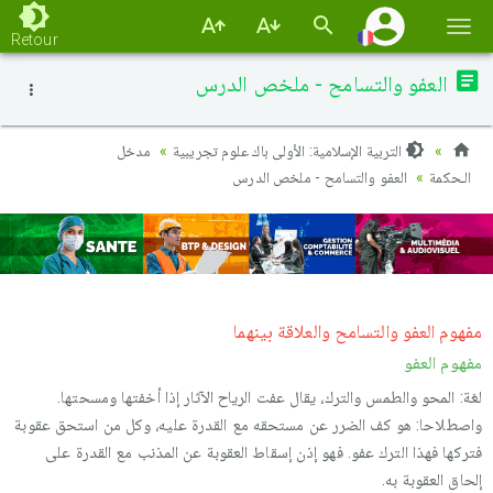
Basc
Retour
la
العفو والتسامح - ملخص الدرس
navi
التربية الإسلامية: الأولى باك علوم تجريبية
مدخل
الـحكمة
العفو والتسامح - ملخص الدرس
مفهوم العفو والتسامح والعلاقة بينهما
مفهوم العفو
لغة: المحو والطمس والترك، يقال عفت الرياح الآثار إذا أخفتها ومسحتها.
واصطلاحا: هو كف الضرر عن مستحقه مع القدرة عليه، وكل من استحق عقوبة
فتركها فهذا الترك عفو. فهو إذن إسقاط العقوبة عن المذنب مع القدرة على
إلحاق العقوبة به.