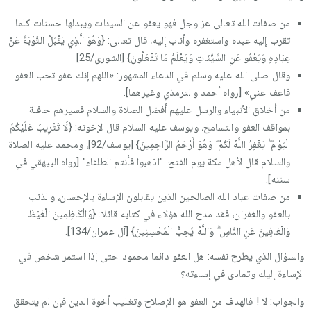
من صفات الله تعالى عز وجل فهو يعفو عن السيئات ويبدلها حسنات كلما
تقرب إليه عبده واستغفره وأناب إليه، قال تعالى: {وَهُوَ الَّذِي يَقْبَلُ التَّوْبَةَ عَنْ
عِبَادِهِ وَيَعْفُو عَنِ السَّيِّئَاتِ وَيَعْلَمُ مَا تَفْعَلُونَ} [الشورى/25]
وقال صلى الله عليه وسلم في الدعاء المشهور: «اللهم إنك عفو تحب العفو
فاعف عني» [رواه أحمد والترمذي وغيرهما].
من أخلاق الأنبياء والرسل عليهم أفضل الصلاة والسلام فسيرهم حافلة
بمواقف العفو والتسامح، ويوسف عليه السلام قال لإخوته: {لَا تَثْرِيبَ عَلَيْكُمُ
الْيَوْمَ ۖ يَغْفِرُ اللَّهُ لَكُمْ ۖ وَهُوَ أَرْحَمُ الرَّاحِمِينَ} [يوسف/92]، ومحمد عليه الصلاة
والسلام قال لأهل مكة يوم الفتح: "اذهبوا فأنتم الطلقاء" [رواه البيهقي في
سننه].
من صفات عباد الله الصالحين الذين يقابلون الإساءة بالإحسان، والذنب
بالعفو والغفران، فقد مدح الله هؤلاء في كتابه قائلا: {وَالْكَاظِمِينَ الْغَيْظَ
وَالْعَافِينَ عَنِ النَّاسِ ۗ وَاللَّهُ يُحِبُّ الْمُحْسِنِينَ} [آل عمران/134].
والسؤال الذي يطرح نفسه: هل العفو دائما محمود حتى إذا استمر شخص في
الإساءة إليك وتمادى في إساءته؟
والجواب: لا ! فالهدف من العفو هو الإصلاح وتغليب أخوة الدين فإن لم يتحقق