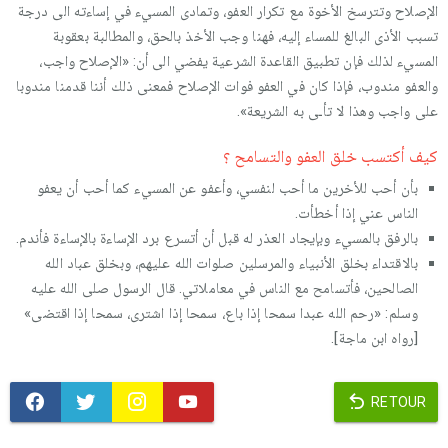
الإصلاح وتترسخ الأخوة مع تكرار العفو، وتمادى المسيء في إساءته الى درجة
تسبب الأذى البالغ للمساء إليه، فهنا وجب الأخذ بالحق، والمطالبة بعقوبة
المسيء لذلك فإن تطبيق القاعدة الشرعية يفضي الى أن: «الإصلاح واجب،
والعفو مندوب، فإذا كان في العفو فوات الإصلاح فمعنى ذلك أننا قدمنا مندوبا
على واجب وهذا لا تأـى به الشريعة».
كيف أكتسب خلق العفو والتسامح ؟
بأن أحب للأخرين ما أحب لنفسي، وأعفو عن المسيء كما أحب أن يعفو
الناس عني إذا أخطأت.
بالرفق بالمسيء وبإيجاد العذر له قبل أن أتسرع برد الإساءة بالإساءة فأندم.
بالاقتداء بخلق الأنبياء والمرسلين صلوات الله عليهم، وبخلق عباد الله
الصالحين، فأتسامح مع الناس في معاملاتي. قال الرسول صلى الله عليه
وسلم: «رحم الله عبدا سمحا إذا باع، سمحا إذا اشترى، سمحا إذا اقتضى»
[رواه ابن ماجة].
RETOUR