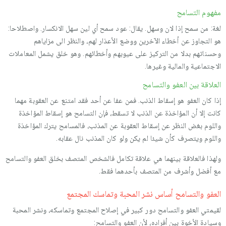
مفهوم التسامح
لغة: من سمح إذا لان وسهل. يقال: عود سمح أي لين سهل الانكسار. واصطلاحا:
هو التجاوز عن أخطاء الآخرين ووضع الأعذار لهم، والنظر الى مزاياهم
وحسناتهم بدلا من التركيز على عيوبهم وأخطائهم. وهو خلق يشمل المعاملات
الاجتماعية والمالية وغيرها.
العلاقة بين العفو والتسامح
إذا كان العفو هو إسقاط الذنب. فمن عفا عن أحد فقد امتنع عن العقوبة مهما
كانت إلا أن المؤاخذة عن الذنب لا تسقط، فإن التسامح هو إسقاط المؤاخذة
واللوم بغض النظر عن إسقاط العقوبة عن المذنب، فالمسامح يترك المؤاخذة
واللوم ويتصرف كأن شيئا لم يكن ولو كان المذنب نال عقابه.
ولهذا فالعلاقة بينهما هي علاقة تكامل فالشخص المتصف بخلق العفو والتسامح
مع أفضل وأشرف من المتصف بأحدهما فقط.
العفو والتسامح أساس نشر المحبة وتماسك المجتمع
لقيمتي العفو والتسامح دور كبير في إصلاح المجتمع وتماسكه، ونشر المحبة
وسيادة الأخوة بين أفراده، لأن العفو والتسامح: