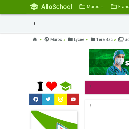
Allo
School
Maroc
Fran
Maroc
Lycée
1ère Bac
Sc