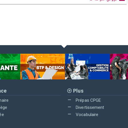
nce
Plus
maire
Prépas CPGE
lège
Divertissement
ée
Vocabulaire