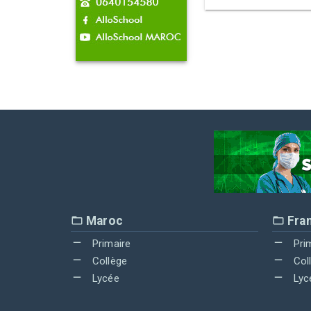
Maroc
Fra
Primaire
Pri
Collège
Col
Lycée
Lyc