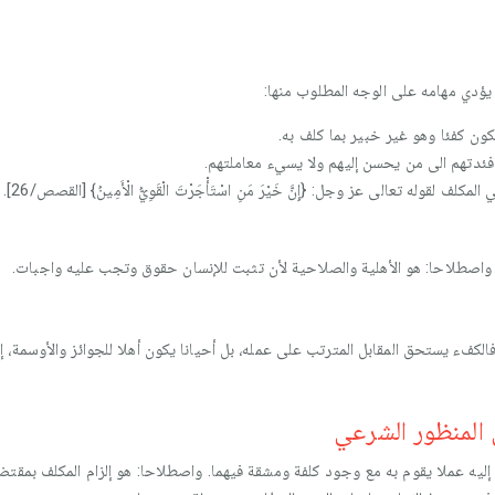
يؤدي مهامه على الوجه المطلوب منها:
يكون كفئا وهو غير خبير بما كلف به.
فئدتهم الى من يحسن إليهم ولا يسيء معاملتهم.
لف لقوله تعالى عز وجل: {إِنَّ خَيْرَ مَنِ اسْتَأْجَرْتَ الْقَوِيُّ الْأَمِينُ} [القصص/26].
 واصطلاحا: هو الأهلية والصلاحية لأن تثبت للإنسان حقوق وتجب عليه واجبات.
فالكفء يستحق المقابل المترتب على عمله، بل أحيانا يكون أهلا للجوائز والأوسمة،
 المنظور الشرعي
د إليه عملا يقوم به مع وجود كلفة ومشقة فيهما. واصطلاحا: هو إلزام المكلف بمقتض