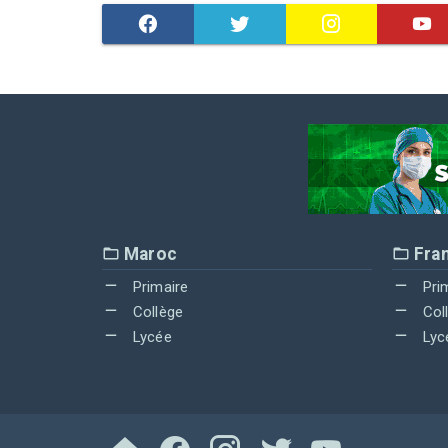
Maroc
Fra
Primaire
Pri
Collège
Col
Lycée
Lyc