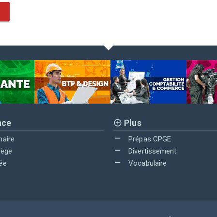
nce
Plus
maire
Prépas CPGE
lège
Divertissement
ée
Vocabulaire