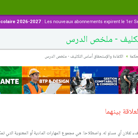
colaire 2026-2027
: Les nouveaux abonnements expirent le 1er S
تكليف - ملخص الدرس
حكمة
الكفاءة والإستحقاق أساس التكليف - ملخص الدرس
لاقة بينهما
ن كفء لفلان أي مساو له. واصطلاحا: هي مجموع المهارات المادية أو المعنوية التي 