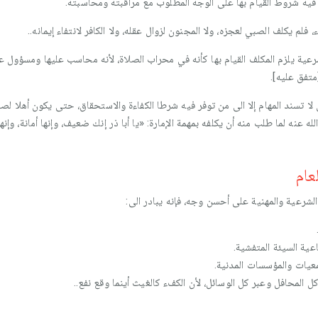
 فيه شروط القيام بها على الوجه المطلوب مع مراقبته ومحاسبته.
، فلم يكلف الصبي لعجزه، ولا المجنون لزوال عقله، ولا الكافر لانتفاء إيمانه..
عية يلزم المكلف القيام بها كأنه في محراب الصلاة، لأنه محاسب عليها ومسؤول عنه
تفق عليه].
ن لا تسند المهام إلا الى من توفر فيه شرطا الكفاءة والاستحقاق، حتى يكون أهلا ل
 عنه لما طلب منه أن يكلفه بمهمة الإمارة: «يا أبا ذر إنك ضعيف، وإنها أمانة، وإنه
عام
الشرعية والمهنية على أحسن وجه، فإنه يبادر الى:
عية السيئة المتفشية.
عيات والمؤسسات المدنية.
ل المحافل وعبر كل الوسائل، لأن الكفء كالغيث أينما وقع نفع..