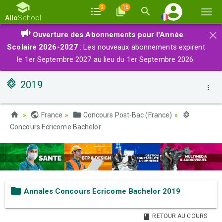
9
16
Basc
Allo
School
la
×
Ouverture des Abonnements pour l'Année
navi
Scolaire 2026-2027
: Les nouveaux abonnements expirent
le 1er Septembre 2027 au lieu du 1er Septembre 2026.
2019
France
Concours Post-Bac (France)
Concours Ecricome Bachelor
Annales Concours Ecricome Bachelor 2019
RETOUR AU COURS