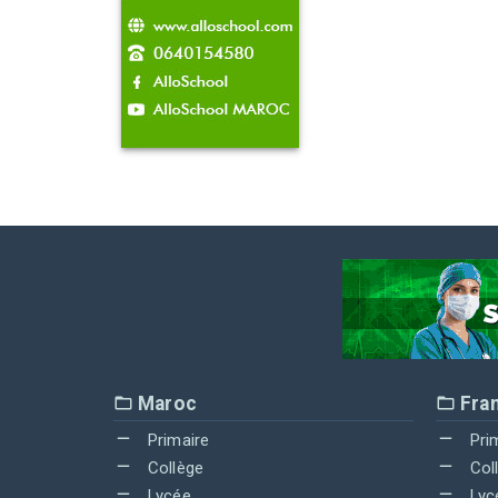
Maroc
Fra
Primaire
Pri
Collège
Col
Lycée
Lyc