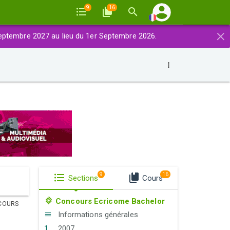
9
16
×
eptembre 2027 au lieu du 1er Septembre 2026.
9
16
Sections
Cours
Concours Ecricome Bachelor
COURS
Informations générales
2007