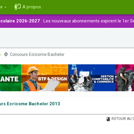
ce
A propos
colaire 2026-2027
: Les nouveaux abonnements expirent le 1er S
Concours Ecricome Bachelor
rs Ecricome Bachelor 2013
RETOUR AU 