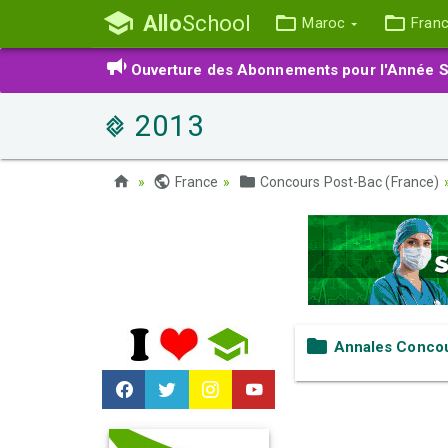
Allo
School
Maroc
Fran
Ouverture des Abonnements pour l'Année S
2013
France
Concours Post-Bac (France)
Annales Concou