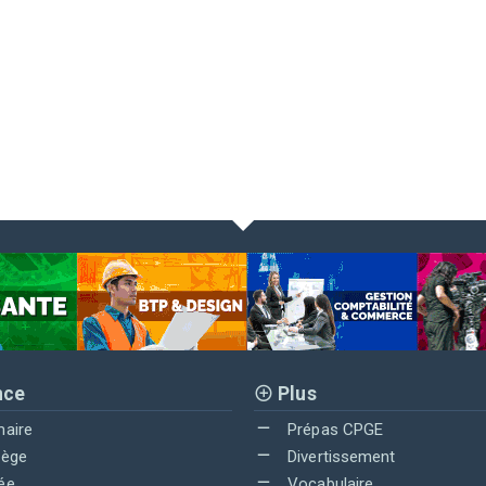
nce
Plus
maire
Prépas CPGE
lège
Divertissement
ée
Vocabulaire