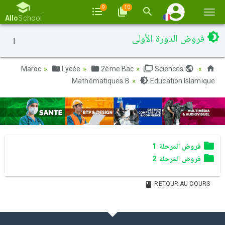
9
10
Basc
Allo
School
la
فروض الدورة الأولى
navi
Lycée
2ème Bac
Sciences
Maroc
Mathématiques B
Education Islamique
فروض المرحلة 1
فروض المرحلة 2
RETOUR AU COURS