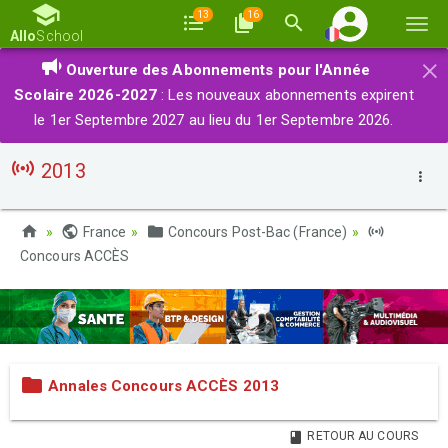
13
16
Basc
Allo
School
la
×
Ouverture des Abonnements pour l'Année
navi
Scolaire 2026-2027
: Les nouveaux abonnements expirent
le 1er Septembre 2027 au lieu du 1er Septembre 2026.
2013
France
Concours Post-Bac (France)
Concours ACCÈS
Annales Concours ACCÈS 2013
RETOUR AU COURS