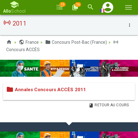
13
16
Basc
Allo
School
la
2011
navi
France
Concours Post-Bac (France)
Concours ACCÈS
Annales Concours ACCÈS 2011
RETOUR AU COURS