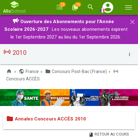
13
16
Basc
Allo
School
la
×
Ouverture des Abonnements pour l'Année
navi
Scolaire 2026-2027
: Les nouveaux abonnements expirent
le 1er Septembre 2027 au lieu du 1er Septembre 2026.
2010
France
Concours Post-Bac (France)
Concours ACCÈS
Annales Concours ACCÈS 2010
RETOUR AU COURS