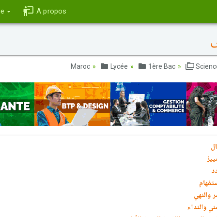
ce
A propos
ى
Lycée
1ère Bac
Science
ال
ييز
د
ستفهام
ر والنهي
ني والنداء