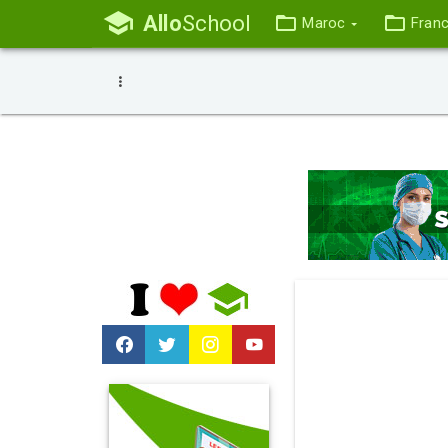
Allo
School
Maroc
Fran