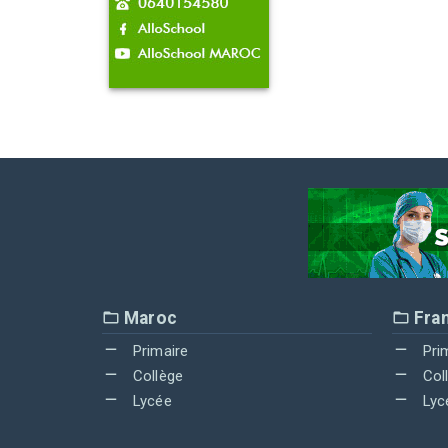
Maroc
Fra
Primaire
Pri
Collège
Col
Lycée
Lyc