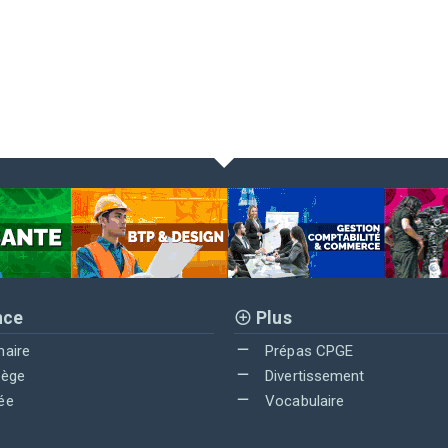
nce
Plus
maire
Prépas CPGE
lège
Divertissement
ée
Vocabulaire