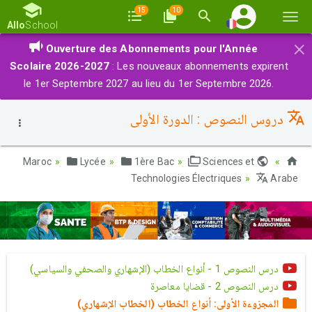
15
10
Basc
Allo
School
la
×
Ouverture des Abonnements pour l'Année
navi
Scolaire 2026-2027
: Les nouveaux abonnements expirent
le 1er Septembre 2027 au lieu du 1er Septembre 2026.
دروس النصوص : الدورة الأولى
Lycée
1ère Bac
Sciences et
Maroc
Technologies Électriques
Arabe
درس النصوص 1 - أنواع الخطاب (الإشهاري والصحفي والسياسي)
درس النصوص 2 - قضايا معاصرة
المجزوءة الأولى: أنواع الخطاب (الخطاب الإشهاري)