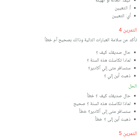
كیف: الحالة أو الهیئة
أ: التعیین
أي: التعیین
التمرین 4
تأكد من سلامة العبارات التالیة وذالك بصحیح أم خطأ
حال صدیقك كیف ؟
لمادا تكاسلت هذه السنة ؟
ستسافر متى إلي أكادیر؟
ذهبت أین إلي ؟
الحل
حال صدیقك كیف ؟ خطأ
لماذا تكاسلت هذه السنة ؟ صحیح
ستسافر متى إلى أكادیر؟ خطأ
ذهبت أین إلى ؟ خطأ
التمرین 5