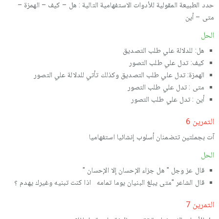
حدد الطبیعة المقولیة للأدوات الاستفهامیة التالیة : هل – كیف – الهمزة –
متى – أین
الحل
هل: للدلالة علي طلب التصدیق
كیف: تدل علي طلب التصور
الهمزة: تدل علي طلب التصدیق وكذلك تأتي للدلالة علي التصور
متى : تدل علي طلب التصور
أین : تدل علي طلب التصور
التمرین 6
آت بجملتین تتضمنان أسلوب إنشائیا استفهامیا
الحل
قال عز وجل " هل جزاء الإحسان إلا الإحسان "
قال الشاعر "متى یبلغ البنیان یوما تمامه اذا كنت تبنیه وغیرك یهدم ؟
التمرین 7