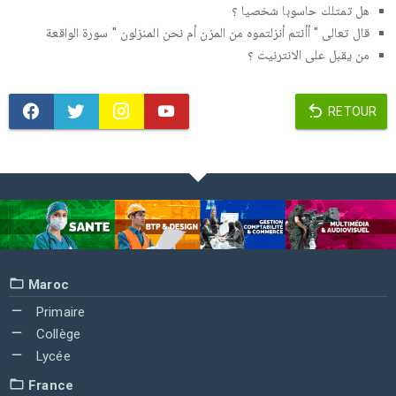
هل تمتلك حاسوبا شخصیا ؟
قال تعالى " أأنتم أنزلتموه من المزن أم نحن المنزلون " سورة الواقعة
من یقبل على الانترنیت ؟
RETOUR
Maroc
Primaire
Collège
Lycée
France