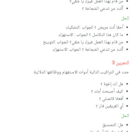
من قام بهذا العمل غیرك یا شقي؟
أأنت من تدعي الشجاعة ؟
الحل
أحقا أنت مریض ؟ الجواب :التشكیك
ما كان هذا التكاسل ؟ الجواب : الاستهزاء
من قام بهذا العمل غیرك یا شقي؟ الجواب :التوبیخ
أأنت من تدعي الشجاعة ؟ الجواب :الاستهزاء
التمرین 3
حدد في التراكیب التالیة أدوات الاستفهام ووظائفها الدلالیة:
هل لك إخوة ؟
كیف أصبحت آمك ؟
أفعلا لاتصلي ؟
أي الفریقین فاز ؟
الحل
هل: التصدیق