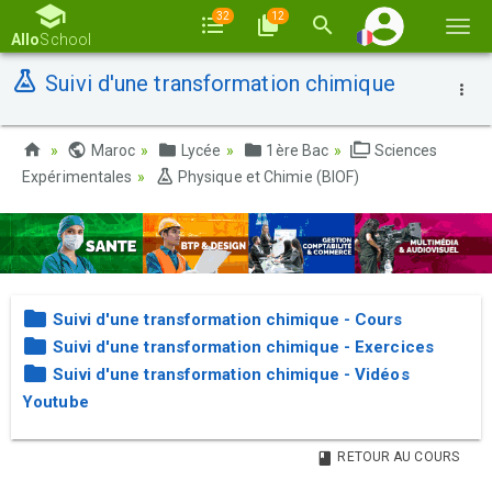
32
12
Basc
Allo
School
la
Suivi d'une transformation chimique
navi
Maroc
Lycée
1ère Bac
Sciences
Expérimentales
Physique et Chimie (BIOF)
Suivi d'une transformation chimique - Cours
Suivi d'une transformation chimique - Exercices
Suivi d'une transformation chimique - Vidéos
Youtube
RETOUR AU COURS