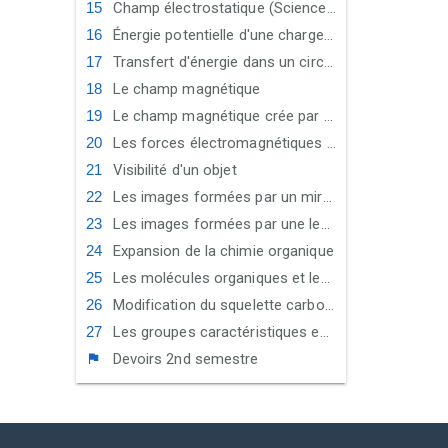
Champ électrostatique (Sciences Maths)
Énergie potentielle d'une charge électrique dans un champ électrique uniforme (Sciences Maths)
Transfert d'énergie dans un circuit électrique - Comportement global d'un circuit électrique
Le champ magnétique
Le champ magnétique crée par un courant électrique
Les forces électromagnétiques - La loi de Laplace
Visibilité d'un objet
Les images formées par un miroir plan
Les images formées par une lentille mince convergente
Expansion de la chimie organique
Les molécules organiques et les squelettes carbonés
Modification du squelette carboné
Les groupes caractéristiques en chimie organique - La réactivité des alcools
Devoirs 2nd semestre