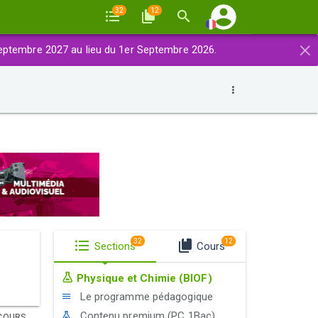
32
12
×
eptembre 2027 au lieu du 1er Septembre 2026.
32
12
Sections
Cours
Physique et Chimie (BIOF)
Le programme pédagogique
Contenu premium (PC 1Bac)
COURS