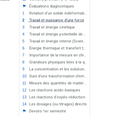
Évaluations diagnostiques
Rotation d'un solide indéformable autour d'un axe fixe
Travail et puissance d'une force
Travail et énergie cinétique
Travail et énergie potentielle de pesanteur - Énergie mécanique
Travail et énergie interne (Sciences Maths)
Énergie thermique et transfert thermique (Sciences Maths)
Importance de la mesure en chimie
Grandeurs physiques liées à la quantité de matière
La concentration et les solutions électrolytiques
Suivi d'une transformation chimique
Mesure des quantités de matière en solution par conductimétrie
Les réactions acido-basiques
Les réactions d'oxydo-réduction
Les dosages (ou titrages) directs
Devoirs 1er semestre