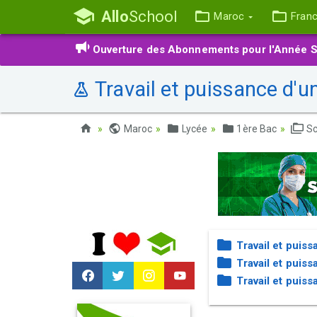
Allo
School
Maroc
Fran
Ouverture des Abonnements pour l'Année S
Travail et puissance d'u
Maroc
Lycée
1ère Bac
Sc
Travail et puis
Travail et puis
Travail et puis