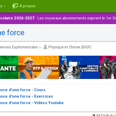
ce
A propos
colaire 2026-2027
: Les nouveaux abonnements expirent le 1er S
ne force
iences Expérimentales
Physique et Chimie (BIOF)
sance d'une force - Cours
sance d'une force - Exercices
sance d'une force - Vidéos Youtube
RETOUR AU 