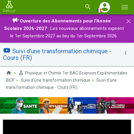
Basc
Retour
la
×
Ouverture des Abonnements pour l'Année
navi
Scolaire 2026-2027
: Les nouveaux abonnements expirent
le 1er Septembre 2027 au lieu du 1er Septembre 2026.
Suivi d'une transformation chimique -
Cours (FR)
Physique et Chimie 1er BAC Sciences Expérimentales
BIOF
Suivi d'une transformation chimique
Suivi d'une
transformation chimique - Cours (FR)