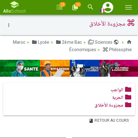
13
12
Basc
Allo
School
la
مجزوءة الأخلاق
navi
Lycée
2ème Bac
Sciences
Maroc
Économiques
Philosophie
الواجب
الحرية
مجزوءة الأخلاق
RETOUR AU COURS