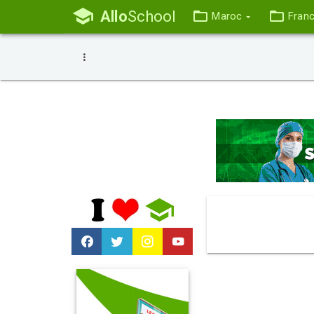
Allo
School
Maroc
Fran