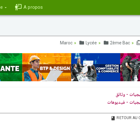
ce
A propos
Lycée
2ème Bac
جيات - وثائق
جيات - فيديوهات
RETOUR AU 