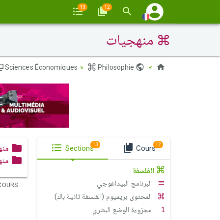
13
12
منهجيات
Sciences Économiques
Philosophie
Maroc
13
12
منه
Sections
Cours
منه
الفلسفة
البرنامج البيداغوجي
COURS
المحتوى بريميوم (الفلسفة ثانية باك)
مجزوءة الوضع البشري