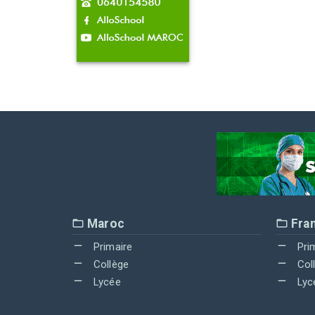
Maroc
Fra
Primaire
Pri
Collège
Col
Lycée
Lyc