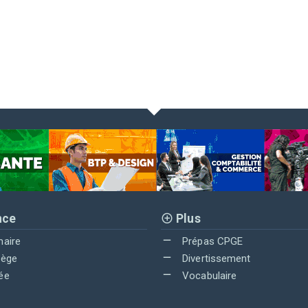
nce
Plus
maire
Prépas CPGE
lège
Divertissement
ée
Vocabulaire