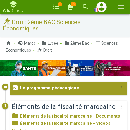
5
12
Basc
Allo
School
la
Droit: 2ème BAC Sciences
navi
Économiques
Maroc
Lycée
2ème Bac
Sciences
Économiques
Droit
Le programme pédagogique
Éléments de la fiscalité marocaine
1
Éléments de la fiscalité marocaine - Documents
Éléments de la fiscalité marocaine - Vidéos