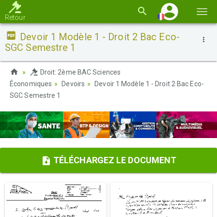
Basc
Retour
la
Devoir 1 Modèle 1 - Droit 2 Bac Eco-
navi
SGC Semestre 1
Droit: 2ème BAC Sciences
Économiques
Devoirs
Devoir 1 Modèle 1 - Droit 2 Bac Eco-
SGC Semestre 1
TÉLÉCHARGEZ LE DOCUMENT