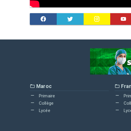
Maroc
Fra
Primaire
Pri
Collège
Col
Lycée
Lyc