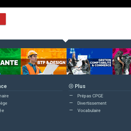
nce
Plus
maire
Prépas CPGE
lège
Divertissement
ée
Vocabulaire