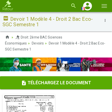
Basc
Retour
la
Devoir 1 Modèle 4 - Droit 2 Bac Eco-
navi
SGC Semestre 1
Droit: 2ème BAC Sciences
Économiques
Devoirs
Devoir 1 Modèle 4 - Droit 2 Bac Eco-
SGC Semestre 1
TÉLÉCHARGEZ LE DOCUMENT