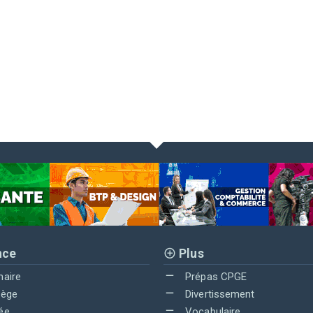
nce
Plus
maire
Prépas CPGE
lège
Divertissement
ée
Vocabulaire