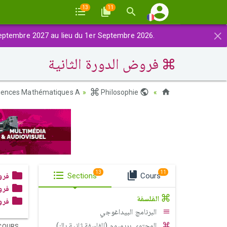
13
11
×
eptembre 2027 au lieu du 1er Septembre 2026.
فروض الدورة الثانية
iences Mathématiques A
Philosophie
Maroc
13
11
فرو
Sections
Cours
فرو
الفلسفة
فرو
البرنامج البيداغوجي
المحتوى بريميوم (الفلسفة ثانية باك)
COURS