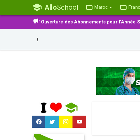
Allo
School
Maroc
Fran
Ouverture des Abonnements pour l'Année S