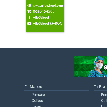
Maroc
Fra
Primaire
Pri
Collège
Col
Lycée
Lyc