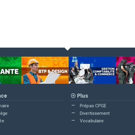
nce
Plus
maire
Prépas CPGE
lège
Divertissement
ée
Vocabulaire