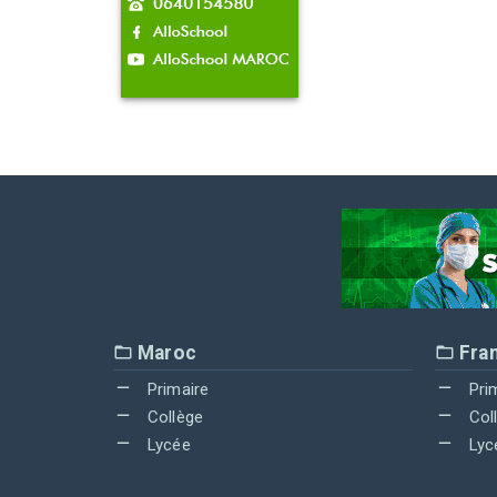
Maroc
Fra
Primaire
Pri
Collège
Col
Lycée
Lyc