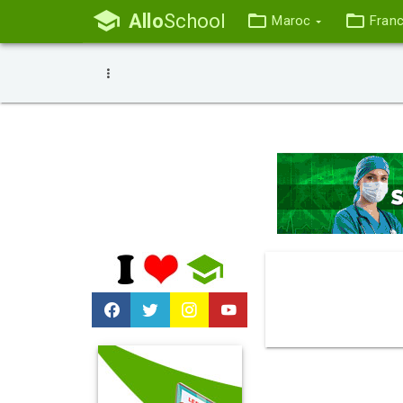
Allo
School
Maroc
Fran