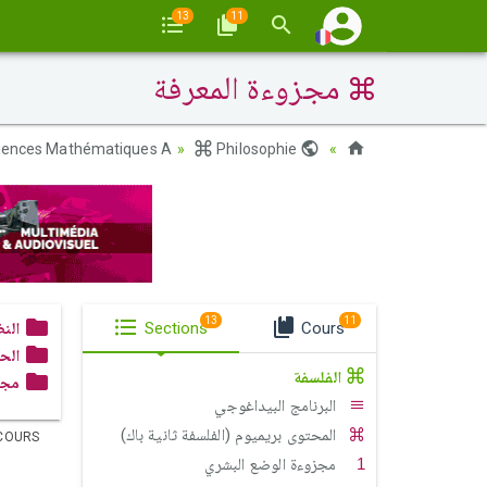
13
11
مجزوءة المعرفة
iences Mathématiques A
Philosophie
Maroc
13
11
النظ
Sections
Cours
الح
الفلسفة
مجز
البرنامج البيداغوجي
المحتوى بريميوم (الفلسفة ثانية باك)
COURS
مجزوءة الوضع البشري