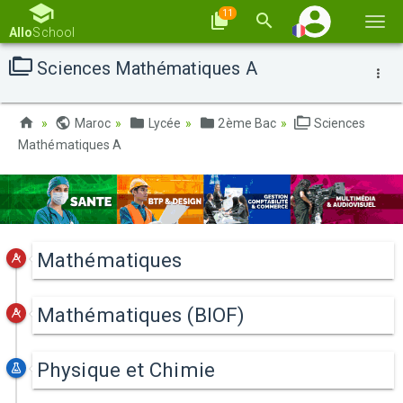
11
Basc
Allo
School
la
Sciences Mathématiques A
navi
Maroc
Lycée
2ème Bac
Sciences
Mathématiques A
Mathématiques
Mathématiques (BIOF)
Physique et Chimie