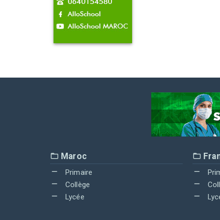
Maroc
Fra
Primaire
Pri
Collège
Col
Lycée
Lyc