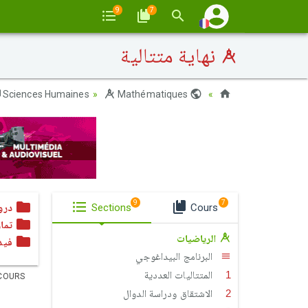
9
7
نهاية متتالية
Sciences Humaines
Mathématiques
Maroc
9
7
درو
Sections
Cours
تمار
الرياضيات
فيد
البرنامج البيداغوجي
المتتاليات العددية
COURS
الاشتقاق ودراسة الدوال