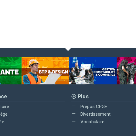
nce
Plus
maire
Prépas CPGE
lège
Divertissement
ée
Vocabulaire