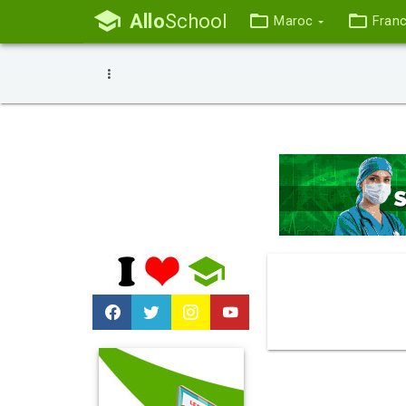
Allo
School
Maroc
Fran