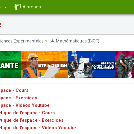
ce
A propos
e
iences Expérimentales
Mathématiques (BIOF)
space - Cours
space - Exercices
space - Vidéos Youtube
tique de l’espace - Cours
tique de l’espace - Exercices
tique de l’espace - Vidéos Youtube