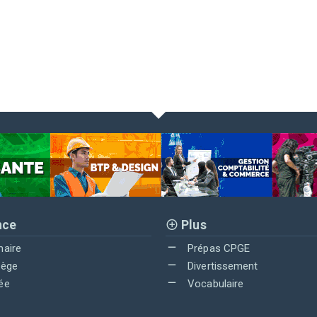
nce
Plus
maire
Prépas CPGE
lège
Divertissement
ée
Vocabulaire