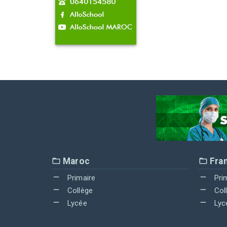
Maroc
Fra
Primaire
Pri
Collège
Col
Lycée
Lyc