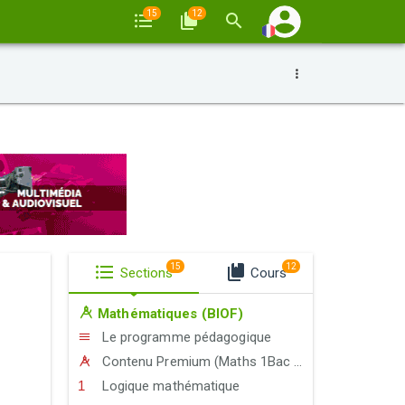
15
12
15
12
Sections
Cours
Mathématiques (BIOF)
Le programme pédagogique
Contenu Premium (Maths 1Bac Exp-STE-STM)
Logique mathématique