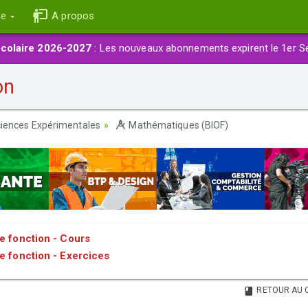
ce
A propos
colaire 2026-2027
: Les nouveaux abonnements expirent le 1er S
on
iences Expérimentales
Mathématiques (BIOF)
ne fonction - Cours
ne fonction - Exercices
RETOUR AU 