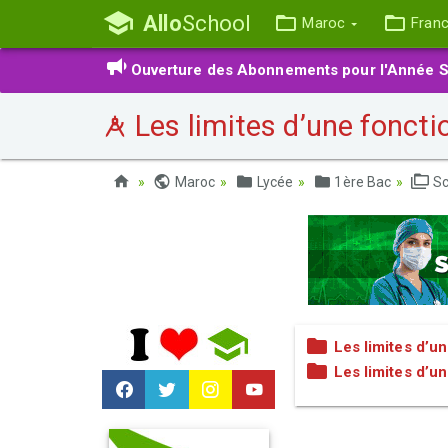
Allo
School
Maroc
Fran
Ouverture des Abonnements pour l'Année S
Les limites d’une foncti
Maroc
Lycée
1ère Bac
Sc
Les limites d’u
Les limites d’u