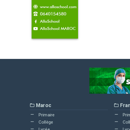
Maroc
Fra
Primaire
Pri
Collège
Col
Lycée
Lyc