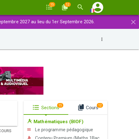
15
12
×
eptembre 2027 au lieu du 1er Septembre 2026.
15
12
Sections
Cours
Mathématiques (BIOF)
Le programme pédagogique
COURS
Contenu Premium (Maths 1Bac Exp-STE-STM)