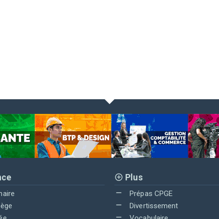
nce
Plus
maire
Prépas CPGE
lège
Divertissement
ée
Vocabulaire