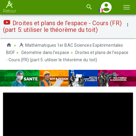
Basc
Retour
la
Droites et plans de l’espace - Cours (FR)
navi
(part 5: utiliser le théorème du toit)
Mathématiques 1er BAC Sciences Expérimentales
BIOF
Géométrie dans l’espace
Droites et plans de l’espace
- Cours (FR) (part 5: utiliser le théorème du toit)