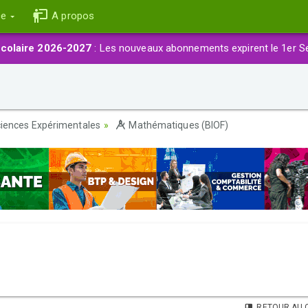
ce
A propos
colaire 2026-2027
: Les nouveaux abonnements expirent le 1er S
iences Expérimentales
Mathématiques (BIOF)
RETOUR AU 