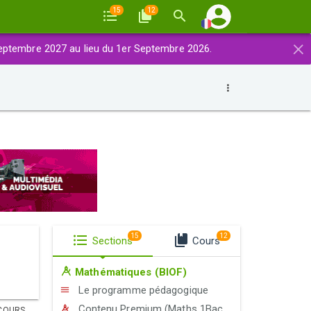
15
12
×
eptembre 2027 au lieu du 1er Septembre 2026.
15
12
Sections
Cours
Mathématiques (BIOF)
Le programme pédagogique
Contenu Premium (Maths 1Bac Exp-STE-STM)
COURS