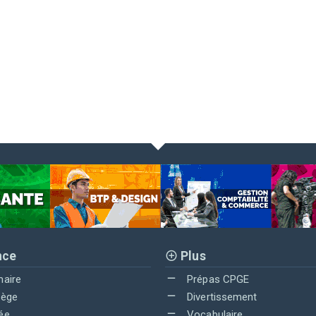
nce
Plus
maire
Prépas CPGE
lège
Divertissement
ée
Vocabulaire