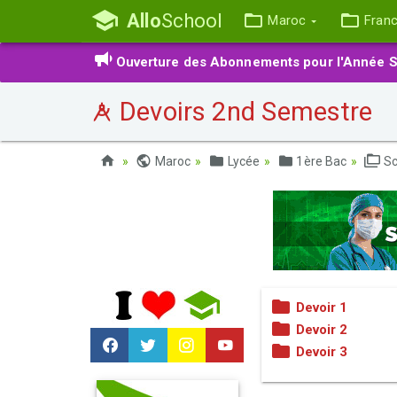
Allo
School
Maroc
Fran
Ouverture des Abonnements pour l'Année S
Devoirs 2nd Semestre
Maroc
Lycée
1ère Bac
Sc
Devoir 1
Devoir 2
Devoir 3