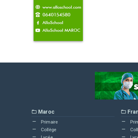
Maroc
Fra
Primaire
Pri
Collège
Col
Lycée
Lyc