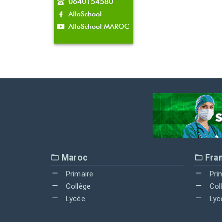
Maroc
Fra
Primaire
Pri
Collège
Col
Lycée
Lyc