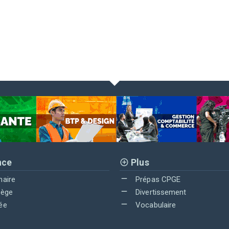
nce
Plus
maire
Prépas CPGE
lège
Divertissement
ée
Vocabulaire