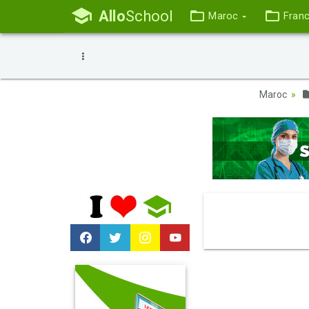
Allo
School
Maroc
Fran