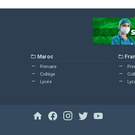
Maroc
Fra
Primaire
Pri
Collège
Col
Lycée
Lyc