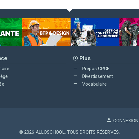
nce
Plus
maire
Prépas CPGE
lège
Divertissement
ée
Vocabulaire
CONNEXION
© 2026
ALLOSCHOOL
. TOUS DROITS RÉSERVÉS.