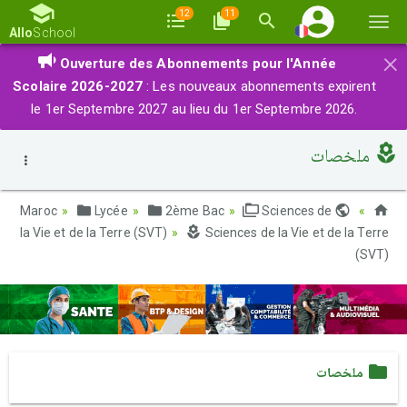
12
11
Basc
Allo
School
la
×
Ouverture des Abonnements pour l'Année
navi
Scolaire 2026-2027
: Les nouveaux abonnements expirent
le 1er Septembre 2027 au lieu du 1er Septembre 2026.
ملخصات
Lycée
2ème Bac
Sciences de
Maroc
la Vie et de la Terre (SVT)
Sciences de la Vie et de la Terre
(SVT)
ملخصات