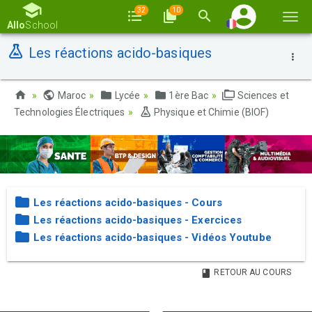
32
10
Basc
Allo
School
la
Les réactions acido-basiques
navi
Maroc
Lycée
1ère Bac
Sciences et
Technologies Électriques
Physique et Chimie (BIOF)
Les réactions acido-basiques - Cours
Les réactions acido-basiques - Exercices
Les réactions acido-basiques - Vidéos Youtube
RETOUR AU COURS