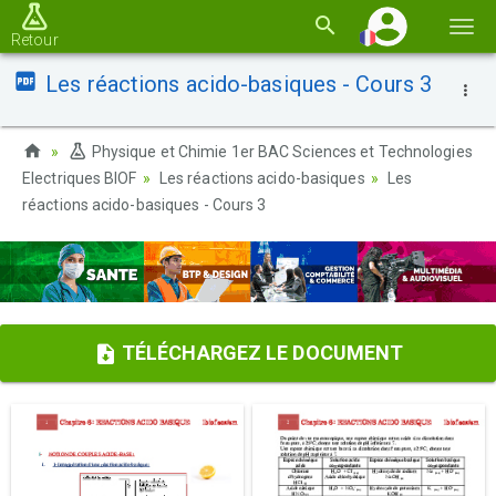
Basc
Retour
la
Les réactions acido-basiques - Cours 3
navi
Physique et Chimie 1er BAC Sciences et Technologies
Electriques BIOF
Les réactions acido-basiques
Les
réactions acido-basiques - Cours 3
TÉLÉCHARGEZ LE DOCUMENT