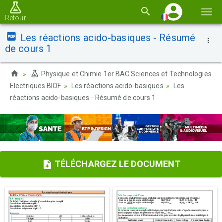
Basc
Retour
la
Les réactions acido-basiques - Résumé
navi
de cours 1
Physique et Chimie 1er BAC Sciences et Technologies
Electriques BIOF
Les réactions acido-basiques
Les
réactions acido-basiques - Résumé de cours 1
TÉLÉCHARGEZ LE DOCUMENT