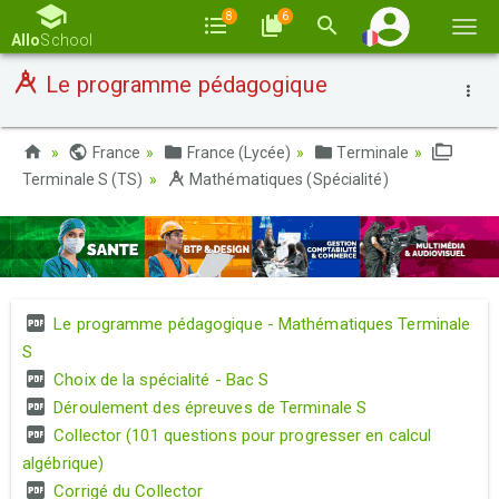
8
6
Basc
Allo
School
la
Le programme pédagogique
navi
France
France (Lycée)
Terminale
Terminale S (TS)
Mathématiques (Spécialité)
Le programme pédagogique - Mathématiques Terminale
S
Choix de la spécialité - Bac S
Déroulement des épreuves de Terminale S
Collector (101 questions pour progresser en calcul
algébrique)
Corrigé du Collector