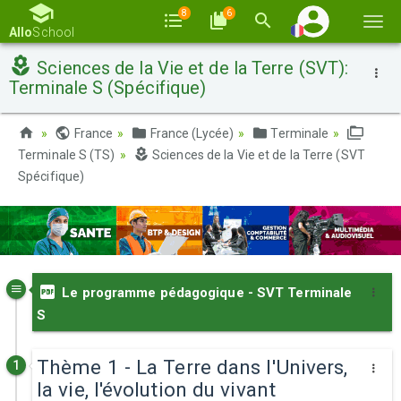
8
6
Basc
Allo
School
la
Sciences de la Vie et de la Terre (SVT):
navi
Terminale S (Spécifique)
France
France (Lycée)
Terminale
Terminale S (TS)
Sciences de la Vie et de la Terre (SVT
Spécifique)
Le programme pédagogique - SVT Terminale
S
Thème 1 - La Terre dans l'Univers,
1
la vie, l'évolution du vivant