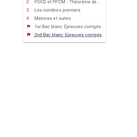
PGCD et PPCM - Théorème de Bézout et théorème de Gauss
Les nombres premiers
Matrices et suites
1er Bac blanc: Epreuves corrigés
2nd Bac blanc: Epreuves corrigés