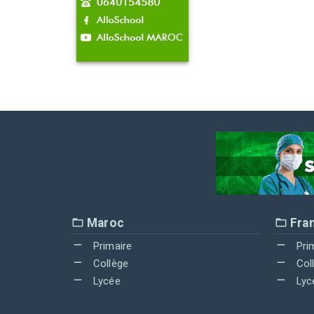
Maroc
Fra
Primaire
Pri
Collège
Col
Lycée
Lyc