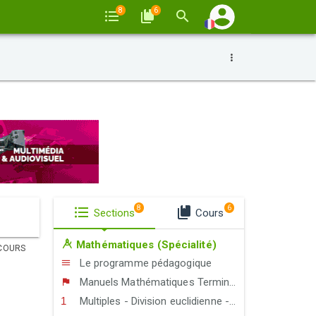
8
6
8
6
Sections
Cours
Mathématiques (Spécialité)
COURS
Le programme pédagogique
Manuels Mathématiques Terminale S (Spécialité)
Multiples - Division euclidienne - Congruence