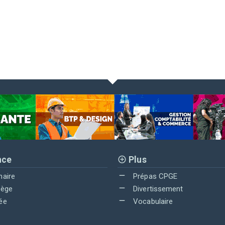
nce
Plus
maire
Prépas CPGE
lège
Divertissement
ée
Vocabulaire