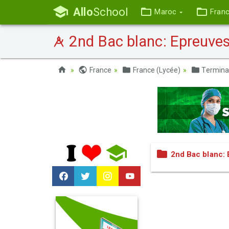
Allo
School
Maroc
Fran
2nd Bac blanc: Epreuves
France
France (Lycée)
Termina
2nd Bac blanc: 