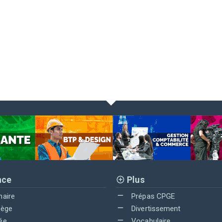
nce
Plus
maire
Prépas CPGE
lège
Divertissement
ée
Vocabulaire