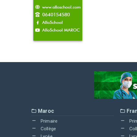
Maroc
Fra
Primaire
Pri
Collège
Col
Lycée
Lyc