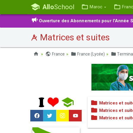
Allo
School
Maroc
Fran
Ouverture des Abonnements pour l'Année S
Matrices et suites
France
France (Lycée)
Termina
Matrices et sui
Matrices et suit
Matrices et sui