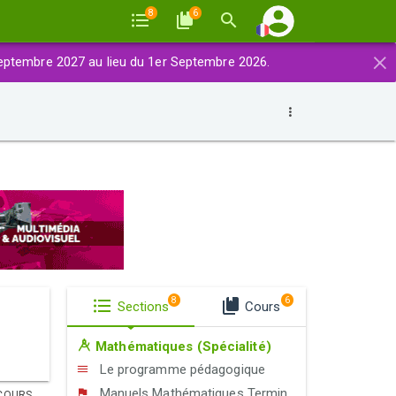
8
6
×
eptembre 2027 au lieu du 1er Septembre 2026.
8
6
Sections
Cours
Mathématiques (Spécialité)
Le programme pédagogique
Manuels Mathématiques Terminale S (Spécialité)
COURS