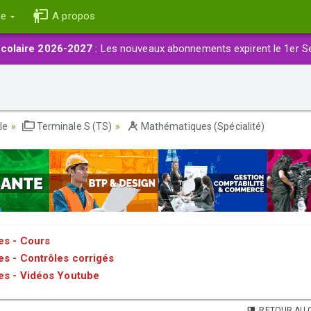
ce
A propos
colaire 2026-2027
: Les nouveaux abonnements expirent le 1er S
le
Terminale S (TS)
Mathématiques (Spécialité)
tes - Cours
es - Contrôles corrigés
tes - Vidéos Youtube
RETOUR AU 