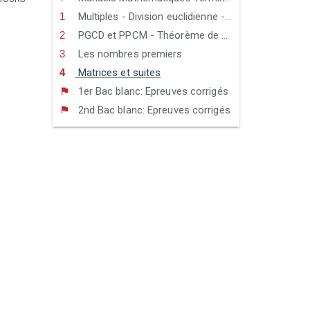
Multiples - Division euclidienne - Congruence
PGCD et PPCM - Théorème de Bézout et théorème de Gauss
Les nombres premiers
Matrices et suites
1er Bac blanc: Epreuves corrigés
2nd Bac blanc: Epreuves corrigés