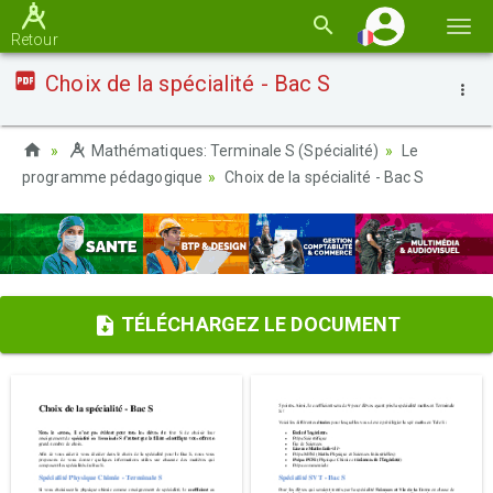
Basc
Retour
la
Choix de la spécialité - Bac S
navi
Mathématiques: Terminale S (Spécialité)
Le
programme pédagogique
Choix de la spécialité - Bac S
TÉLÉCHARGEZ LE DOCUMENT