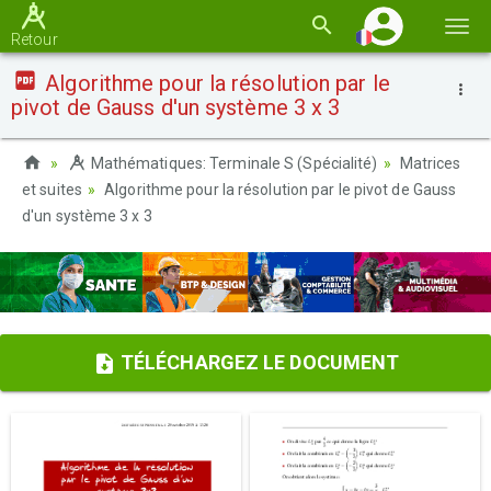
Basc
Retour
la
Algorithme pour la résolution par le
navi
pivot de Gauss d'un système 3 x 3
Mathématiques: Terminale S (Spécialité)
Matrices
et suites
Algorithme pour la résolution par le pivot de Gauss
d'un système 3 x 3
TÉLÉCHARGEZ LE DOCUMENT