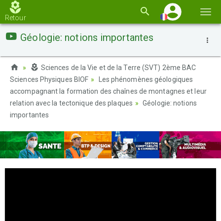
Basc
Retour
la
Géologie: notions importantes
navi
Sciences de la Vie et de la Terre (SVT) 2ème BAC
Sciences Physiques BIOF
Les phénomènes géologiques
accompagnant la formation des chaînes de montagnes et leur
relation avec la tectonique des plaques
Géologie: notions
importantes