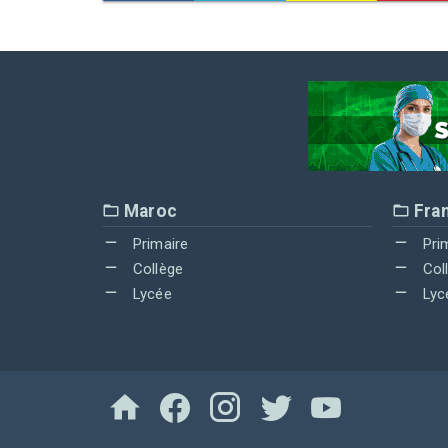
Maroc
Fra
Primaire
Pri
Collège
Col
Lycée
Lyc