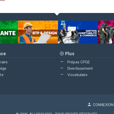
nce
Plus
maire
Prépas CPGE
lège
Divertissement
ée
Vocabulaire
CONNEXION