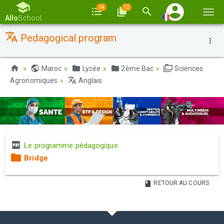
14
12
Basc
Allo
School
la
Pedagogical program
navi
Maroc
Lycée
2ème Bac
Sciences
Agronomiques
Anglais
Le programme pédagogique
Bridge
RETOUR AU COURS